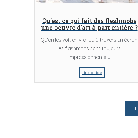
Qu’est ce qui fait des fleshmobs
une oeuvre d’art à part entière ?
Qu’on les voit en vrai ou à travers un écran
les flashmobs sont toujours
impressionnants....
Lire l'article
Musées
Musée
 sont les musées à voir absolument
5 pays du mondes où v
lors de votre trip en Amérique ?
plus belles oeu
L