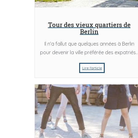
Street Art
Street A
Tour des vieux quartiers de
Berlin
est ce qui fait des fleshmobs une
Balade à vélo dans les
Il n’a fallut que quelques années à Berlin
oeuvre d’art à part entière ?
le parfait combo pour ad
pour devenir la ville préférée des expatriés..
Lire l'article