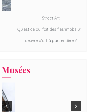
Street Art
Qu’est ce qui fait des fleshmobs une
Balade à vélo d
oeuvre d’art à part entière ?
le parfait combo
Musées