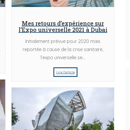
rt
Street Art
Mes retours d’expérience sur
l’Expo universelle 2021 à Dubai
 rues de Bordeaux,
Tour des vieux quartiers de Berlin
Initialement prévue pour 2020 mais
mirer l’art de rue
.
reportée à cause de la crise sanitaire,
l’expo universelle se...
Lire l'article