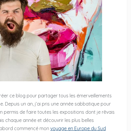
e créer ce blog pour partager tous les émerveillements
nements
Design & évenements
. Depuis un an, j’ai pris une année sabbatique pour
n permis de faire toutes les expositions dont je rêvais
une rencontre
Mes retours d’expérience sur l’Expo
is chaque année et découvrir les plus belles
eux arts magiques
universelle 2021 à Dubai
’ai d’abord commencé mon
voyage en Europe du Sud