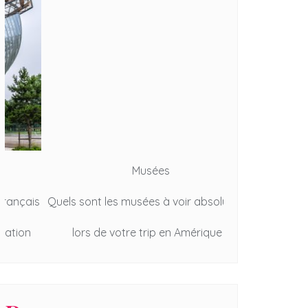
Musées
s
Quels sont les musées à voir absolument
5 pays du mond
lors de votre trip en Amérique ?
plus be