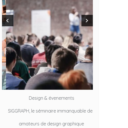
Design & évenements
Desig
SIGGRAPH, le séminaire immanquable des
Design cul
amateurs de design graphique
époustouflante