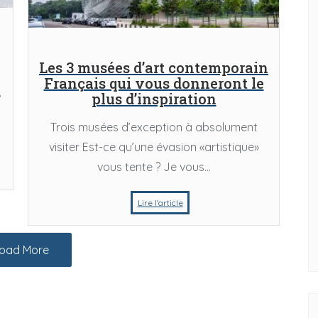
Les 3 musées d’art contemporain
Français qui vous donneront le
,
plus d’inspiration
Trois musées d’exception à absolument
visiter Est-ce qu’une évasion «artistique»
vous tente ? Je vous...
s
Musées
Lire l'article
ous trouverez les
Les 3 musées d’art contemporain Françai
vres d’art
qui vous donneront le plus d’inspiration
oad More