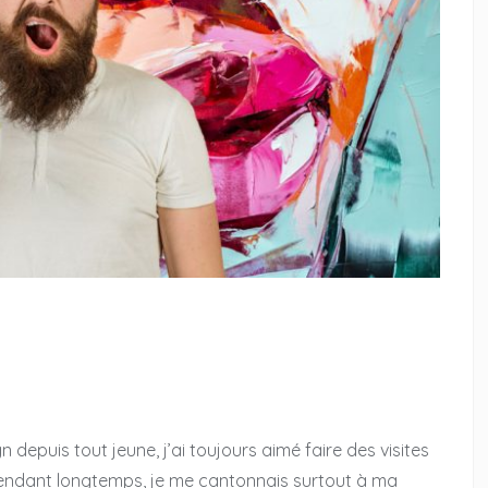
nements
Design & évenements
une rencontre
Mes retours d’expérience sur l’Expo
n depuis tout jeune, j’ai toujours aimé faire des visites
 Pendant longtemps, je me cantonnais surtout à ma
eux arts magiques
universelle 2021 à Dubai