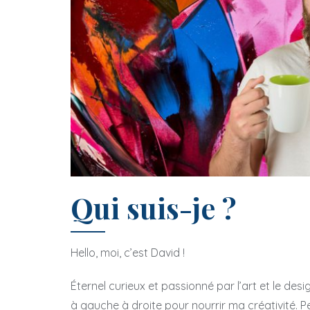
Qui suis-je ?
Design & évenements
Design & éve
Hello, moi, c’est David !
APH, le séminaire immanquable des
Design culinaire : 
Éternel curieux et passionné par l’art et le desig
à gauche à droite pour nourrir ma créativité.
amateurs de design graphique
époustouflante entre d