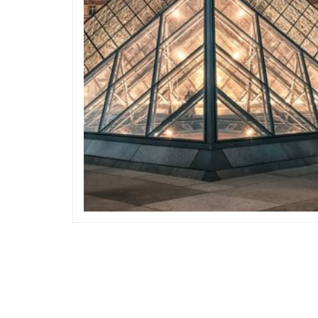
Musées
Musée
 sont les musées à voir absolument
5 pays du mondes où v
lors de votre trip en Amérique ?
plus belles oeu