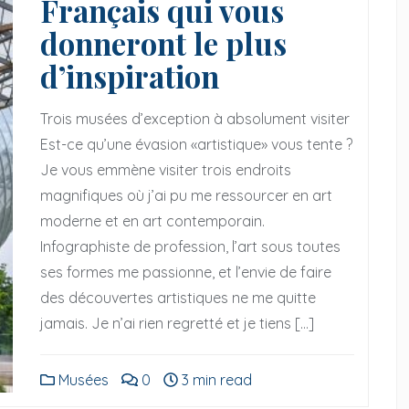
Français qui vous
donneront le plus
d’inspiration
Trois musées d’exception à absolument visiter
Est-ce qu’une évasion «artistique» vous tente ?
Je vous emmène visiter trois endroits
magnifiques où j’ai pu me ressourcer en art
moderne et en art contemporain.
Infographiste de profession, l’art sous toutes
ses formes me passionne, et l’envie de faire
des découvertes artistiques ne me quitte
nements
Design & évenements
jamais. Je n’ai rien regretté et je tiens […]
une rencontre
Mes retours d’expérience sur l’Expo
Musées
0
3 min read
eux arts magiques
universelle 2021 à Dubai