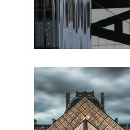
Street Art
Street A
est ce qui fait des fleshmobs une
Balade à vélo dans les
oeuvre d’art à part entière ?
le parfait combo pour ad