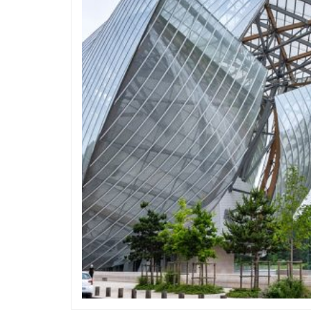
Design & évenements
Design & éve
APH, le séminaire immanquable des
Design culinaire : 
amateurs de design graphique
époustouflante entre d