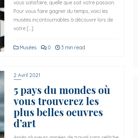
vous satisfaire, quelle que soit votre passion.
Pour vous faire gagner du temps, voici les
musées incontournables à découvrir lors de
rt
Street Art
votre […]
 rues de Bordeaux,
Tour des vieux quartiers de Berlin
Musées
0
3 min read
mirer l’art de rue
2 Avril 2021
5 pays du mondes où
vous trouverez les
plus belles oeuvres
d’art
Après plusieurs années de travail sans relâche