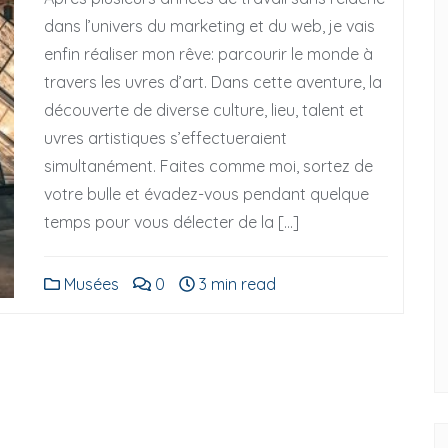
dans l’univers du marketing et du web, je vais
enfin réaliser mon rêve: parcourir le monde à
travers les uvres d’art. Dans cette aventure, la
découverte de diverse culture, lieu, talent et
uvres artistiques s’effectueraient
simultanément. Faites comme moi, sortez de
votre bulle et évadez-vous pendant quelque
temps pour vous délecter de la […]
s
Musées
Musées
0
3 min read
ous trouverez les
Les 3 musées d’art contemporain Françai
vres d’art
qui vous donneront le plus d’inspiration