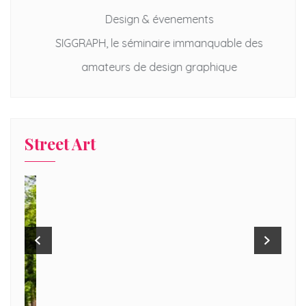
Design & évenements
lle
SIGGRAPH, le séminaire immanquable des
De
amateurs de design graphique
Street Art