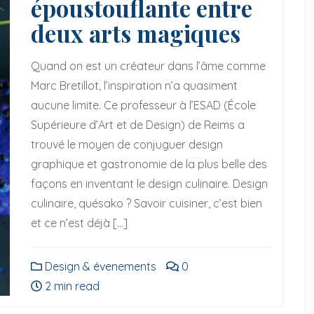
époustouflante entre
deux arts magiques
Quand on est un créateur dans l’âme comme
Marc Bretillot, l’inspiration n’a quasiment
aucune limite. Ce professeur à l’ESAD (École
Supérieure d’Art et de Design) de Reims a
trouvé le moyen de conjuguer design
graphique et gastronomie de la plus belle des
façons en inventant le design culinaire. Design
culinaire, quésako ? Savoir cuisiner, c’est bien
et ce n’est déjà […]
nements
Design & évenements
Design & évenements
0
une rencontre
Mes retours d’expérience sur l’Expo
2 min read
eux arts magiques
universelle 2021 à Dubai