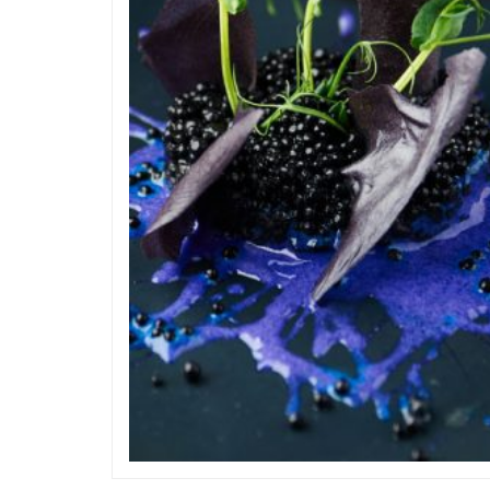
Design & évenements
Design & éve
APH, le séminaire immanquable des
Design culinaire : 
amateurs de design graphique
époustouflante entre d