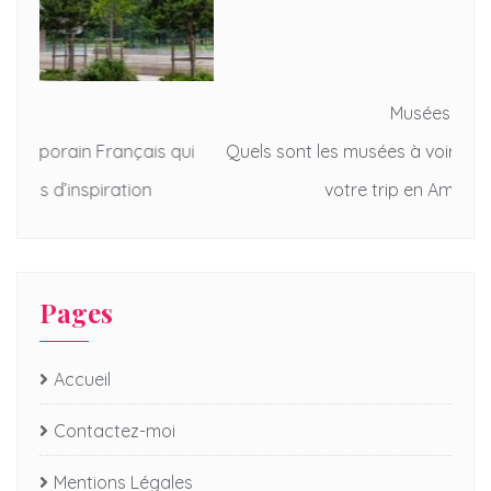
Musées
qui
Quels sont les musées à voir absolument lors de
5
votre trip en Amérique ?
Pages
Accueil
Contactez-moi
Mentions Légales